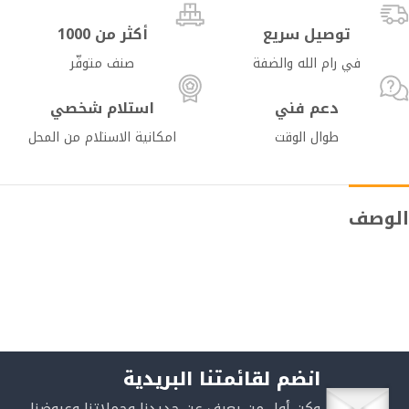
توصيل سريع
أكثر من 1000
في رام الله والضفة
صنف متوفّر
دعم فني
استلام شخصي
طوال الوقت
امكانية الاستلام من المحل
الوصف
انضم لقائمتنا البريدية
وكن أول من يعرف عن جديدنا وحملاتنا وعروضنا