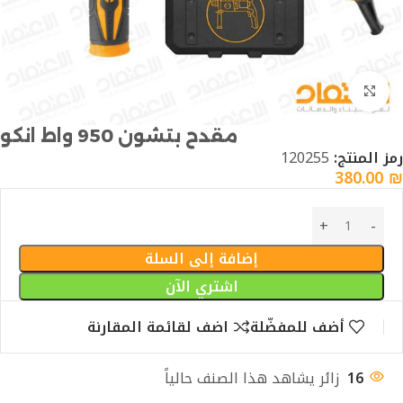
Click to enlarge
مقدح بتشون 950 واط انكو
رمز المنتج:
120255
380.00
₪
إضافة إلى السلة
اشتري الآن
أضف للمفضّلة
اضف لقائمة المقارنة
16
زائر يشاهد هذا الصنف حالياً