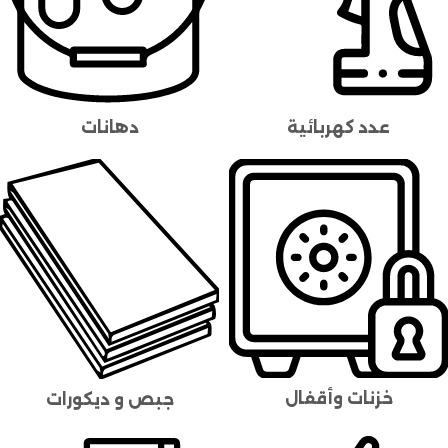
عدد كهربائية
دهانات
خزنات وأقفال
جبص و ديكورات