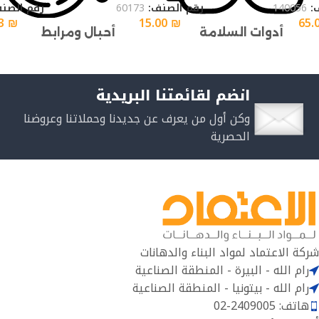
رقم الصن
ف:
140056
رقم الصنف:
60173
33
₪
15.00
₪
65.
أحبال ومرابط
أدوات السلامة
انضم لقائمتنا البريدية
وكن أول من يعرف عن جديدنا وحملاتنا وعروضنا
الحصرية
شركة الاعتماد لمواد البناء والدهانات
رام الله - البيرة - المنطقة الصناعية
رام الله - بيتونيا - المنطقة الصناعية
هاتف: 2409005-02