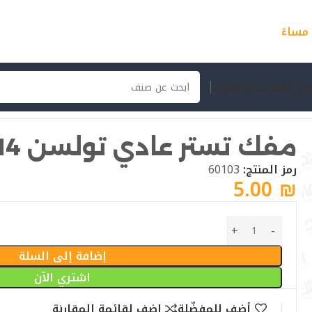
ل التكييف والتبريد
مفك تستر عادي تولسن 38014
رمز المنتج:
60103
5.00
₪
إضافة إلى السلة
اشتري الآن
أضف للمفضّلة
اضف لقائمة المقارنة