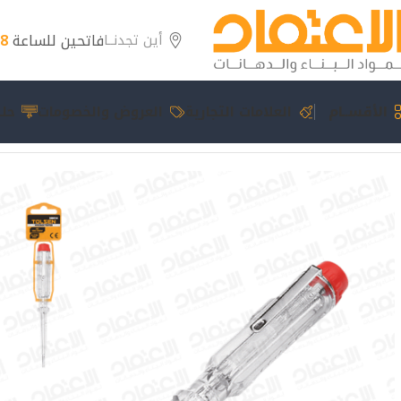
فاتحين للساعة
8 مساءً
أين تجدنــا
الأقســام
العلامات التجارية
العروض والخصومات
حلو
الرئيسية
عدد يدوية
مفك تستر عادي تولسن 38014