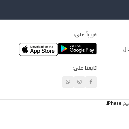
قريباً على:
ال
تابعنا على:
.
iPhase