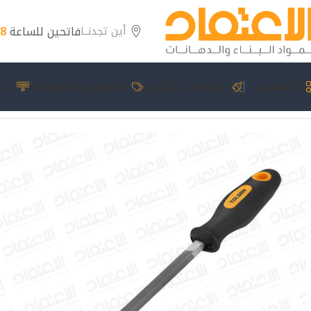
فاتحين للساعة
8 مساءً
أين تجدنــا
الأقســام
العلامات التجارية
العروض والخصومات
حلو
الرئيسية
عدد يدوية
مبرد حديد مربع 8 “