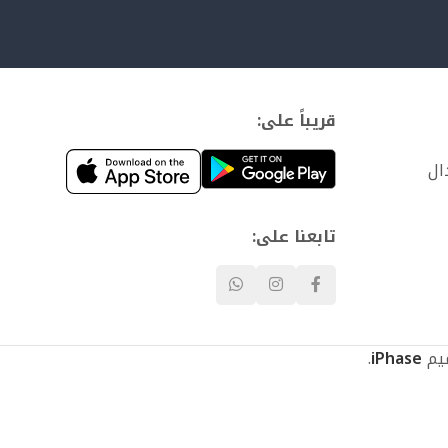
قريباً على:
ال
تابعنا على:
.
iPhase