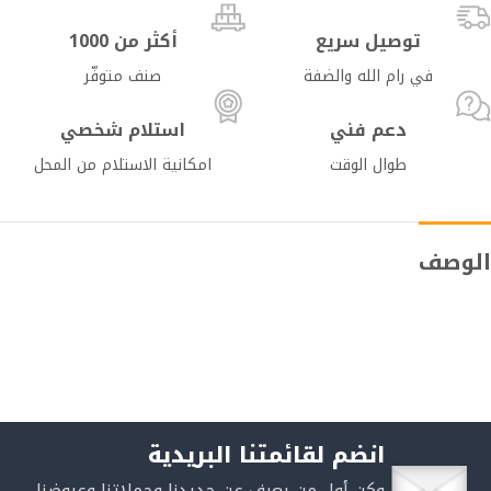
توصيل سريع
أكثر من 1000
في رام الله والضفة
صنف متوفّر
دعم فني
استلام شخصي
طوال الوقت
امكانية الاستلام من المحل
الوصف
انضم لقائمتنا البريدية
وكن أول من يعرف عن جديدنا وحملاتنا وعروضنا