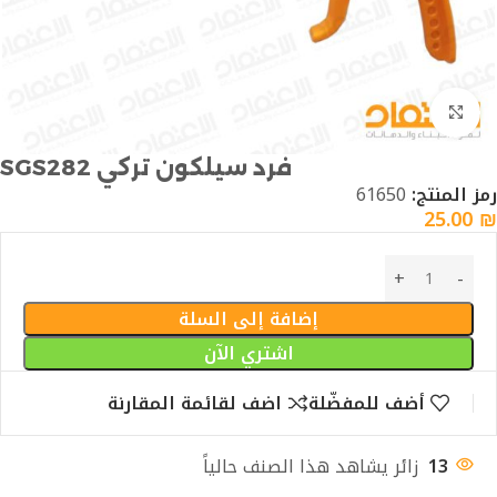
Click to enlarge
فرد سيلكون تركي SGS282
رمز المنتج:
61650
25.00
₪
إضافة إلى السلة
اشتري الآن
أضف للمفضّلة
اضف لقائمة المقارنة
13
زائر يشاهد هذا الصنف حالياً