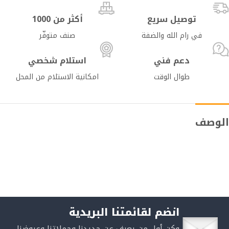
توصيل سريع
أكثر من 1000
في رام الله والضفة
صنف متوفّر
دعم فني
استلام شخصي
طوال الوقت
امكانية الاستلام من المحل
الوصف
انضم لقائمتنا البريدية
وكن أول من يعرف عن جديدنا وحملاتنا وعروضنا