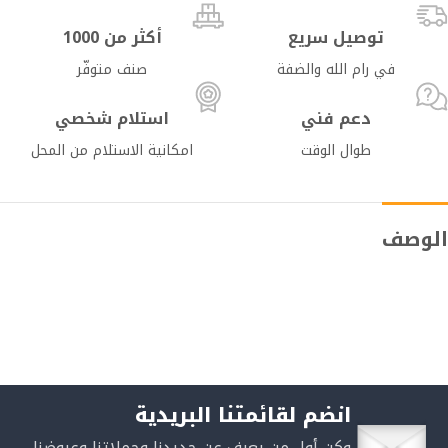
توصيل سريع
أكثر من 1000
في رام الله والضفة
صنف متوفّر
دعم فني
استلام شخصي
طوال الوقت
امكانية الاستلام من المحل
الوصف
انضم لقائمتنا البريدية
وكن أول من يعرف عن جديدنا وحملاتنا وعروضنا