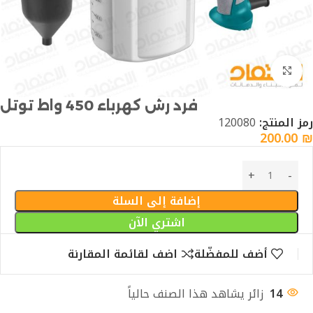
Click to enlarge
فرد رش كهرباء 450 واط توتل
رمز المنتج:
120080
200.00
₪
إضافة إلى السلة
اشتري الآن
أضف للمفضّلة
اضف لقائمة المقارنة
14
زائر يشاهد هذا الصنف حالياً