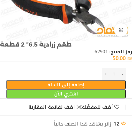
Click to enlarge
طقم زرادية 6.5″ 2 قطعة
رمز المنتج:
62901
50.00
₪
إضافة إلى السلة
اشتري الآن
أضف للمفضّلة
اضف لقائمة المقارنة
12
زائر يشاهد هذا الصنف حالياً