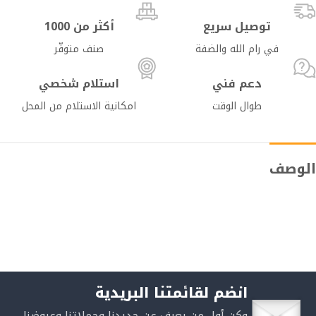
توصيل سريع
أكثر من 1000
في رام الله والضفة
صنف متوفّر
دعم فني
استلام شخصي
طوال الوقت
امكانية الاستلام من المحل
الوصف
انضم لقائمتنا البريدية
وكن أول من يعرف عن جديدنا وحملاتنا وعروضنا