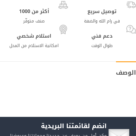
توصيل سريع
أكثر من 1000
في رام الله والضفة
صنف متوفّر
دعم فني
استلام شخصي
طوال الوقت
امكانية الاستلام من المحل
الوصف
انضم لقائمتنا البريدية
وكن أول من يعرف عن جديدنا وحملاتنا وعروضنا