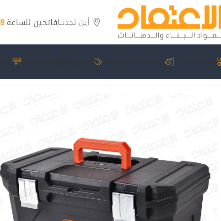
فاتحين للساعة
8 مساءً
أين تجدنــا
الأقســام
العلامات التجارية
العروض والخصومات
حلو
الرئيسية
عدد يدوية
صندوق عدة تاك تكس 23″