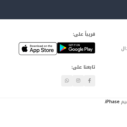
قريباً على:
ال
تابعنا على:
.
iPhase