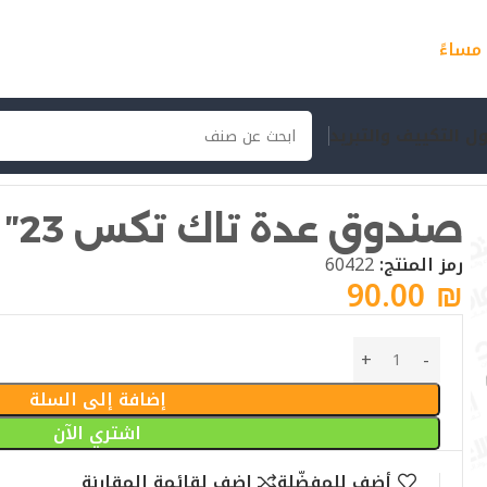
ل التكييف والتبريد
صندوق عدة تاك تكس 23″
رمز المنتج:
60422
90.00
₪
إضافة إلى السلة
اشتري الآن
أضف للمفضّلة
اضف لقائمة المقارنة