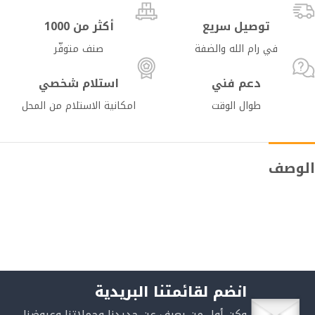
توصيل سريع
أكثر من 1000
في رام الله والضفة
صنف متوفّر
دعم فني
استلام شخصي
طوال الوقت
امكانية الاستلام من المحل
الوصف
انضم لقائمتنا البريدية
وكن أول من يعرف عن جديدنا وحملاتنا وعروضنا