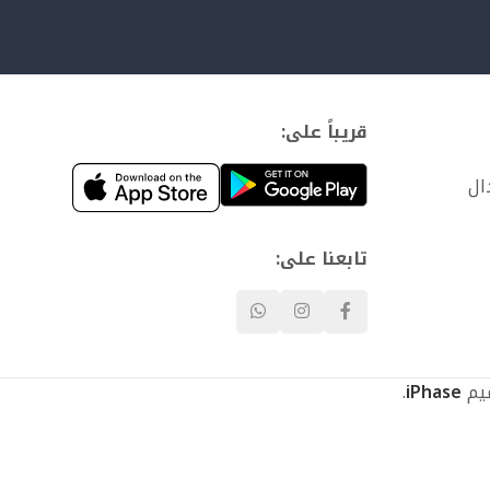
قريباً على:
ال
تابعنا على:
.
iPhase