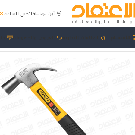
فاتحين للساعة
8 مساءً
أين تجدنــا
الأقســام
العلامات التجارية
العروض والخصومات
حلو
الرئيسية
عدد يدوية
شاكوش طوبار 27ملم ستانلي