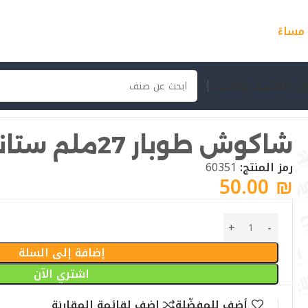
ل التكييف والتبريد
شاكوش طوبار 27ملم ستانلي
رمز المنتج:
60351
50.00
₪
إضافة إلى السلة
اشتري الآن
أضف للمفضّلة
اضف لقائمة المقارنة