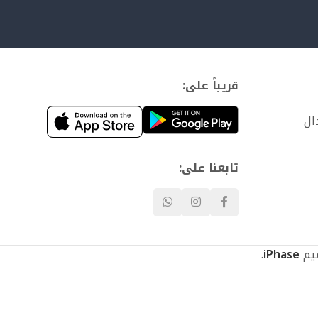
قريباً على:
ال
تابعنا على:
.
iPhase