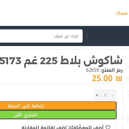
ل التكييف والتبريد
شاكوش بلاط 225 غم 25173
رمز المنتج:
62659
25.00
₪
إضافة إلى السلة
اشتري الآن
أضف للمفضّلة
اضف لقائمة المقارنة