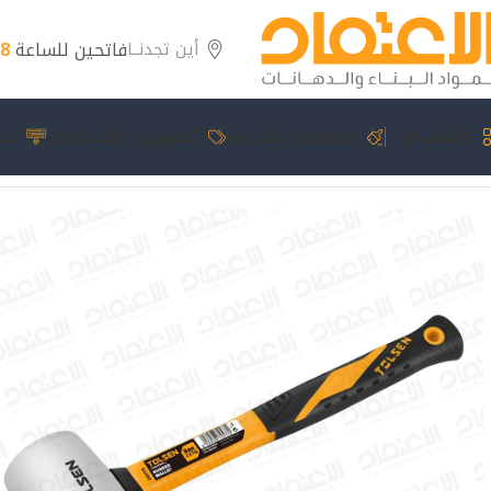
فاتحين للساعة
8 مساءً
أين تجدنــا
الأقســام
العلامات التجارية
العروض والخصومات
حلو
الرئيسية
عدد يدوية
شاكوش بلاط 225 غم 25173