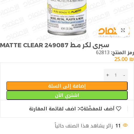
Click to enlarge
سبرى لكر مط 249087 MATTE CLEAR
رمز المنتج:
62813
25.00
₪
إضافة إلى السلة
اشتري الآن
أضف للمفضّلة
اضف لقائمة المقارنة
11
زائر يشاهد هذا الصنف حالياً