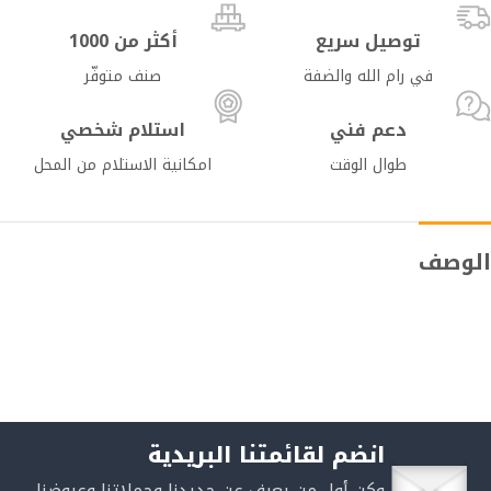
توصيل سريع
أكثر من 1000
في رام الله والضفة
صنف متوفّر
دعم فني
استلام شخصي
طوال الوقت
امكانية الاستلام من المحل
الوصف
انضم لقائمتنا البريدية
وكن أول من يعرف عن جديدنا وحملاتنا وعروضنا