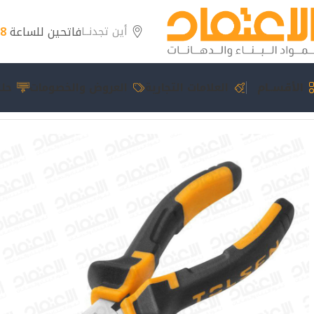
فاتحين للساعة
8 مساءً
أين تجدنــا
الأقســام
العلامات التجارية
العروض والخصومات
حلو
الرئيسية
عدد يدوية
زرادية بوز معكوف 10008