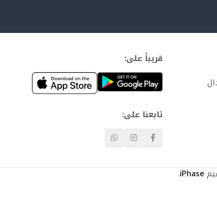
قريباً على:
ال
تابعنا على:
.
iPhase