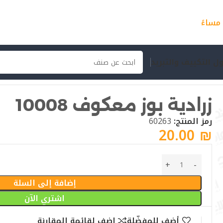
ل التكييف والتبريد
زرادية بوز معكوف 10008
رمز المنتج:
60263
20.00
₪
إضافة إلى السلة
اشتري الآن
أضف للمفضّلة
اضف لقائمة المقارنة