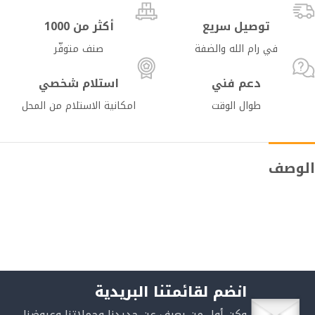
توصيل سريع
أكثر من 1000
في رام الله والضفة
صنف متوفّر
دعم فني
استلام شخصي
طوال الوقت
امكانية الاستلام من المحل
الوصف
انضم لقائمتنا البريدية
وكن أول من يعرف عن جديدنا وحملاتنا وعروضنا