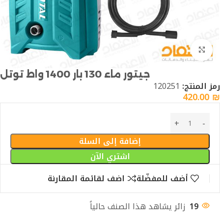
Click to enlarge
جيتور ماء 130 بار 1400 واط توتل
رمز المنتج:
120251
420.00
₪
إضافة إلى السلة
اشتري الآن
أضف للمفضّلة
اضف لقائمة المقارنة
19
زائر يشاهد هذا الصنف حالياً