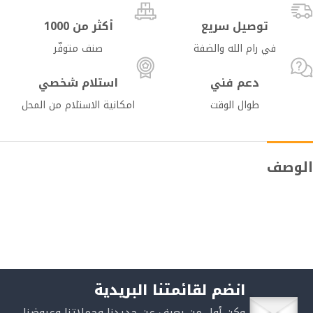
توصيل سريع
أكثر من 1000
في رام الله والضفة
صنف متوفّر
دعم فني
استلام شخصي
طوال الوقت
امكانية الاستلام من المحل
الوصف
انضم لقائمتنا البريدية
وكن أول من يعرف عن جديدنا وحملاتنا وعروضنا