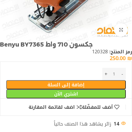
Click to enlarge
جكسون 710 واط Benyu BY7365
رمز المنتج:
120328
250.00
₪
إضافة إلى السلة
اشتري الآن
أضف للمفضّلة
اضف لقائمة المقارنة
14
زائر يشاهد هذا الصنف حالياً