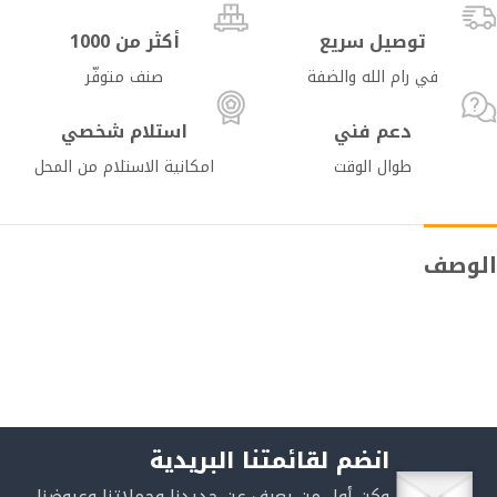
توصيل سريع
أكثر من 1000
في رام الله والضفة
صنف متوفّر
دعم فني
استلام شخصي
طوال الوقت
امكانية الاستلام من المحل
الوصف
انضم لقائمتنا البريدية
وكن أول من يعرف عن جديدنا وحملاتنا وعروضنا