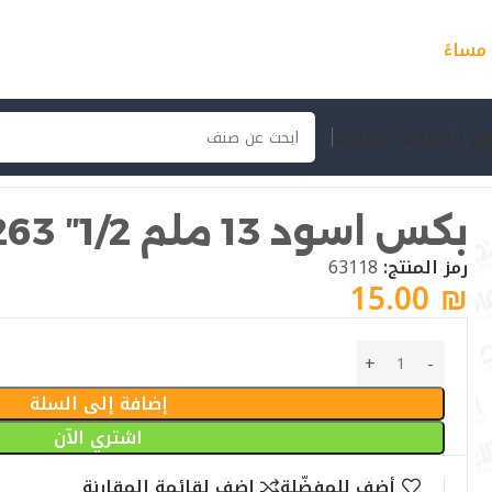
ل التكييف والتبريد
بكس اسود 13 ملم 1/2″ 18263
رمز المنتج:
63118
15.00
₪
إضافة إلى السلة
اشتري الآن
أضف للمفضّلة
اضف لقائمة المقارنة