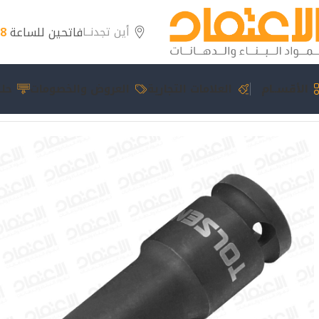
فاتحين للساعة
8 مساءً
أين تجدنــا
الأقســام
العلامات التجارية
العروض والخصومات
حلو
الرئيسية
عدد يدوية
بكس اسود 13 ملم 1/2″ 18263