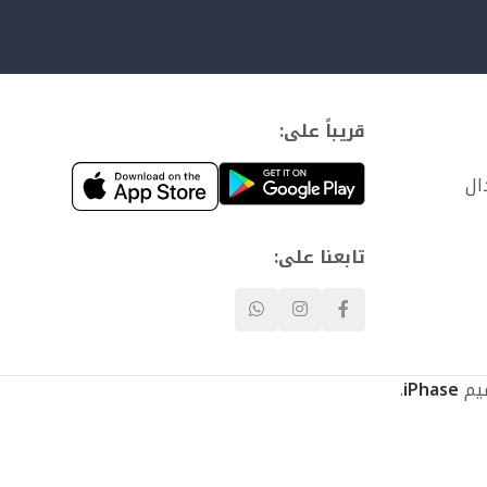
قريباً على:
ال
تابعنا على:
.
iPhase