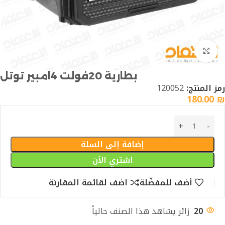
Click to enlarge
بطارية 20فولت 4امبير توتل
رمز المنتج:
120052
180.00
₪
إضافة إلى السلة
اشتري الآن
أضف للمفضّلة
اضف لقائمة المقارنة
20
زائر يشاهد هذا الصنف حالياً