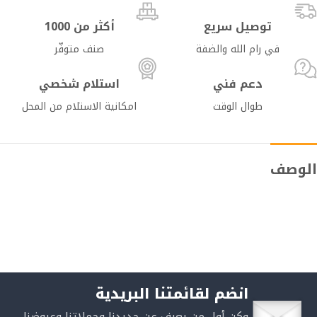
توصيل سريع
أكثر من 1000
في رام الله والضفة
صنف متوفّر
دعم فني
استلام شخصي
طوال الوقت
امكانية الاستلام من المحل
الوصف
انضم لقائمتنا البريدية
وكن أول من يعرف عن جديدنا وحملاتنا وعروضنا