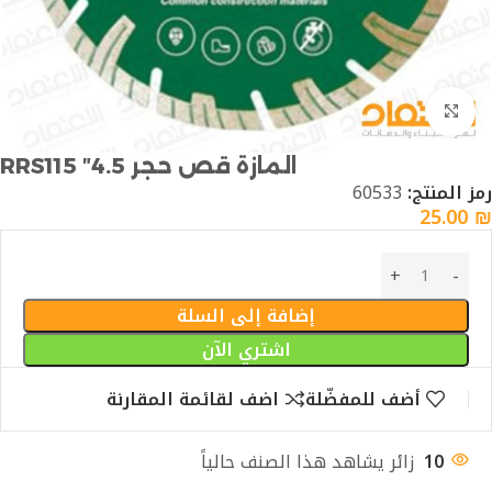
Click to enlarge
المازة قص حجر 4.5″ RRS115
رمز المنتج:
60533
25.00
₪
إضافة إلى السلة
اشتري الآن
أضف للمفضّلة
اضف لقائمة المقارنة
10
زائر يشاهد هذا الصنف حالياً