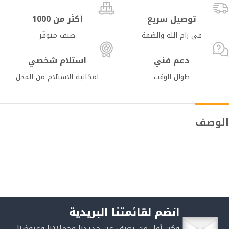
توصيل سريع
أكثر من 1000
في رام الله والضفة
صنف متوفّر
دعم فني
استلام شخصي
طوال الوقت
امكانية الاستلام من المحل
الوصف
انضم لقائمتنا البريدية
وكن أول من يعرف عن جديدنا وحملاتنا وعروضنا